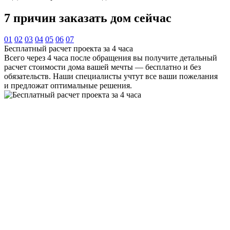
7 причин
заказать дом сейчас
01
02
03
04
05
06
07
Бесплатный расчет проекта за 4 часа
Всего через 4 часа после обращения вы получите детальный
расчет стоимости дома вашей мечты — бесплатно и без
обязательств. Наши специалисты учтут все ваши пожелания
и предложат оптимальные решения.
Строим точно в срок — дисциплина превыше всего
Мы гарантируем строгое соблюдение сроков и поэтапный
график строительства. Никаких задержек — только четкий
план и прозрачность на каждом этапе.
Контроль качества по ГОСТ Р 72041-2025
Каждый этап строительства проходит многоуровневую
проверку в соответствии с государственными стандартами.
Мы не экономим на качестве — ваш дом будет надежным и
безопасным.
Сертифицированные материалы от проверенных
поставщиков
Работаем только с официальными партнерами,