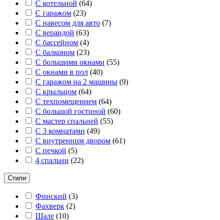
С котельной
(
64
)
С гаражом
(
23
)
С навесом для авто
(
7
)
С верандой
(
63
)
С бассейном
(
4
)
С балконом
(
23
)
С большими окнами
(
55
)
С окнами в пол
(
40
)
С гаражом на 2 машины
(
9
)
С крыльцом
(
64
)
С техпомещением
(
64
)
С большой гостиной
(
60
)
С мастер спальней
(
55
)
С 3 комнатами
(
49
)
С внутренним двором
(
61
)
С печкой
(
5
)
4 спальни
(
22
)
Стили
Финский
(
3
)
Фахверк
(
2
)
Шале
(
10
)