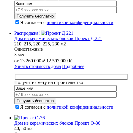
000 ₽.
Я согласен с
политикой конфиденциальности
Распродажа!
Дом из керамических блоков Проект Д 221
210, 215, 220, 225, 230 м2
Одноэтажные
3 мес
Первоначальная
Текущая
от
13 260 000
₽
12 597 000
₽
цена
цена:
Узнать стоимость дома
Подробнее
составляла
12
13
597
260
000 ₽.
Получите смету на строительство
000 ₽.
Я согласен с
политикой конфиденциальности
Дом из керамических блоков Проект О-36
40, 50 м2