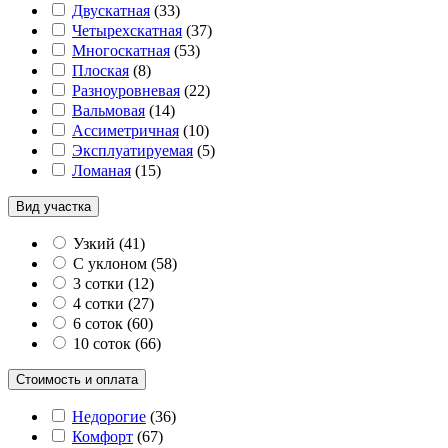
Двускатная
(
33
)
Четырехскатная
(
37
)
Многоскатная
(
53
)
Плоская
(
8
)
Разноуровневая
(
22
)
Вальмовая
(
14
)
Ассиметричная
(
10
)
Эксплуатируемая
(
5
)
Ломаная
(
15
)
Вид участка
Узкий
(
41
)
С уклоном
(
58
)
3 сотки
(
12
)
4 сотки
(
27
)
6 соток
(
60
)
10 соток
(
66
)
Стоимость и оплата
Недорогие
(
36
)
Комфорт
(
67
)