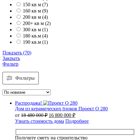
150 кв м
(
7
)
160 кв м
(
9
)
200 кв м
(
4
)
200+ кв м
(
2
)
300 кв м
(
1
)
180 кв.м
(
4
)
190 кв.м
(
1
)
Показать
(
70
)
Закрыть
Фильтр
Фильтры
Распродажа!
Дом из керамических блоков Проект О 280
Первоначальная
Текущая
от
18 480 000
₽
16 800 000
₽
цена
цена:
Узнать стоимость дома
Подробнее
составляла
16
18
800
480
000 ₽.
Получите смету на строительство