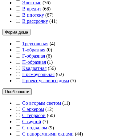
Элитные
(
36
)
В кредит
(
66
)
В ипотеку
(
67
)
В рассрочку
(
41
)
Форма дома
Треугольная
(
4
)
Т-образная
(
0
)
Г-образная
(
6
)
П-образная
(
1
)
Квадратная
(
56
)
Прямоугольная
(
62
)
Проект углового дома
(
5
)
Особенности
Со вторым светом
(
11
)
С эркером
(
12
)
С террасой
(
60
)
С сауной
(
7
)
С подвалом
(
9
)
С панорамными окнами
(
44
)