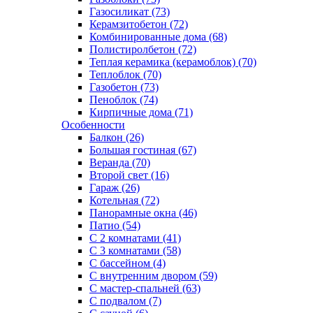
Газосиликат (73)
Керамзитобетон (72)
Комбинированные дома (68)
Полистиролбетон (72)
Теплая керамика (керамоблок) (70)
Теплоблок (70)
Газобетон (73)
Пеноблок (74)
Кирпичные дома (71)
Особенности
Балкон (26)
Большая гостиная (67)
Веранда (70)
Второй свет (16)
Гараж (26)
Котельная (72)
Панорамные окна (46)
Патио (54)
С 2 комнатами (41)
С 3 комнатами (58)
С бассейном (4)
С внутренним двором (59)
С мастер-спальней (63)
С подвалом (7)