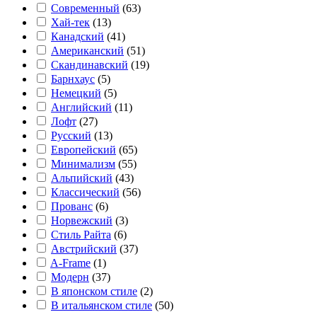
Современный
(
63
)
Хай-тек
(
13
)
Канадский
(
41
)
Американский
(
51
)
Скандинавский
(
19
)
Барнхаус
(
5
)
Немецкий
(
5
)
Английский
(
11
)
Лофт
(
27
)
Русский
(
13
)
Европейский
(
65
)
Минимализм
(
55
)
Альпийский
(
43
)
Классический
(
56
)
Прованс
(
6
)
Норвежский
(
3
)
Стиль Райта
(
6
)
Австрийский
(
37
)
A-Frame
(
1
)
Модерн
(
37
)
В японском стиле
(
2
)
В итальянском стиле
(
50
)