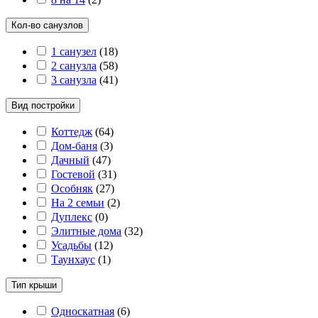
Кол-во санузлов
1 санузел
(
18
)
2 санузла
(
58
)
3 санузла
(
41
)
Вид постройки
Коттедж
(
64
)
Дом-баня
(
3
)
Дачный
(
47
)
Гостевой
(
31
)
Особняк
(
27
)
На 2 семьи
(
2
)
Дуплекс
(
0
)
Элитные дома
(
32
)
Усадьбы
(
12
)
Таунхаус
(
1
)
Тип крыши
Односкатная
(
6
)