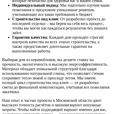
которые безопасны для здоровья вас и вашей семьи.
Индивидуальный подход
: Мы тщательно изучим ваши
пожелания и предложим уникальные решения,
учитывающие все ваши требования и бюджет.
Строительство под ключ
: От разработки проекта до
последней отделки – мы берем на себя весь процесс,
чтобы вы могли наслаждаться результатом без лишних
забот.
Гарантия качества
: Каждый дом проходит строгий
контроль качества на всех этапах строительства, а
также предоставляет длительные гарантии на
выполненные работы.
Выбирая дом из керамоблоков, вы
делаете
ставку на
прочность
, экологичность и
высокую
энергоэффективность.
Материал
обладает
уникальной структурой благодаря
использованию
натуральной
глины
, что
позволяет
стенам
сохраняют
тепло зимой и прохладу летом. Мы
имеем
полный
цикл строительства под ключ — от разработки
сметы
до финальной
комплектации
, учитывая все пожелания
заказчика
.
Наш
опыт
и
частые
проекты в Московской области дают
высокую
точность расчётов и минимизируют ненужные
затраты
. Чтобы
найти
подходящий
вариант именно для вас,