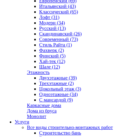
Европейский (69)
Итальянский (43)
Классический (65)
Лофт (31)
Модерн (34)
Русский (13)
Скандинавский (26)
Современный (73)
Стиль Райта (1)
Фахверк (2)
Финский (5)
Хай-тек (12)
Шале (12)
Этажность
Двухэтажные (39)
Трехэтажные (2)
Цокольный этаж (3)
Одноэтажные (34)
С мансардой (9)
Каркасные дома
Дома из бруса
Монолит
Услуги
Все виды строительно-монтажных работ
Строительство бань