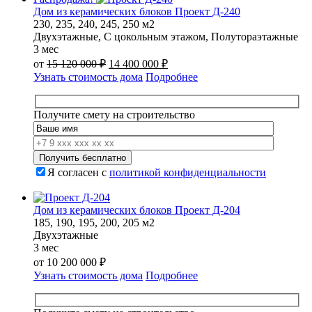
Дом из керамических блоков Проект Д-240
230, 235, 240, 245, 250 м2
Двухэтажные, С цокольным этажом, Полутораэтажные
3 мес
Первоначальная
Текущая
от
15 120 000
₽
14 400 000
₽
цена
цена:
Узнать стоимость дома
Подробнее
составляла
14
15
400
120
000 ₽.
Получите смету на строительство
000 ₽.
Я согласен с
политикой конфиденциальности
Дом из керамических блоков Проект Д-204
185, 190, 195, 200, 205 м2
Двухэтажные
3 мес
от
10 200 000
₽
Узнать стоимость дома
Подробнее